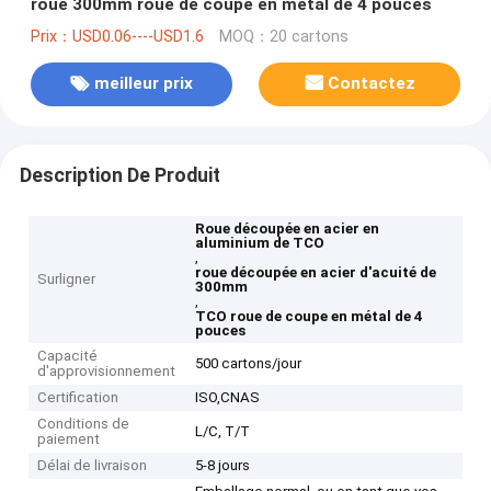
roue 300mm roue de coupe en métal de 4 pouces
Prix：USD0.06----USD1.6
MOQ：20 cartons
meilleur prix
Contactez
Description De Produit
Roue découpée en acier en
aluminium de TCO
,
roue découpée en acier d'acuité de
Surligner
300mm
,
TCO roue de coupe en métal de 4
pouces
Capacité
500 cartons/jour
d'approvisionnement
Certification
ISO,CNAS
Conditions de
L/C, T/T
paiement
Délai de livraison
5-8 jours