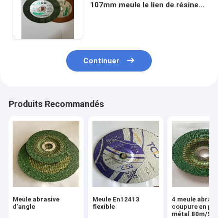
107mm meule le lien de résine
de 4 pouces coupant le disque
Continuer
Produits Recommandés
Meule abrasive
Meule En12413
4 meule abrasi
d'angle
flexible
coupure en pie
métal 80m/S d