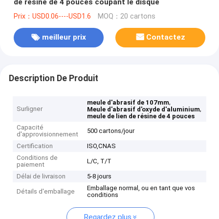
de résine de 4 pouces coupant le disque
Prix：USD0.06----USD1.6
MOQ：20 cartons
meilleur prix
Contactez
Description De Produit
,
meule d'abrasif de 107mm
Surligner
,
Meule d'abrasif d'oxyde d'aluminium
meule de lien de résine de 4 pouces
Capacité
500 cartons/jour
d'approvisionnement
Certification
ISO,CNAS
Conditions de
L/C, T/T
paiement
Délai de livraison
5-8 jours
Emballage normal, ou en tant que vos
Détails d'emballage
conditions
Regardez plus