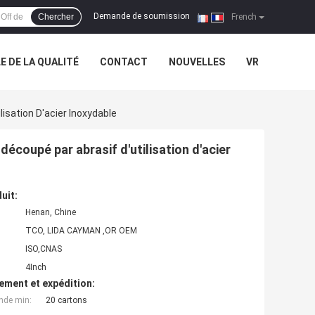
Demande de soumission
Chercher
|
French
 DE LA QUALITÉ
CONTACT
NOUVELLES
VR
sation D'acier Inoxydable
coupé par abrasif d'utilisation d'acier
uit:
Henan, Chine
TCO, LIDA CAYMAN ,OR OEM
ISO,CNAS
4Inch
ement et expédition:
nde min:
20 cartons