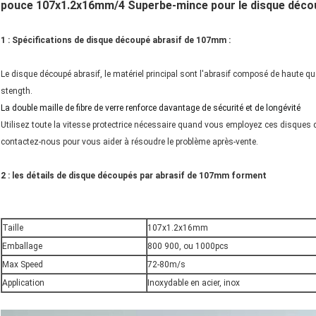
pouce 107x1.2x16mm/4 Superbe-mince pour le disque découpé
1 : Spécifications de disque découpé abrasif de 107mm :
Le disque découpé abrasif, le matériel principal sont l'abrasif composé de haute qual
stength.
La double maille de fibre de verre renforce davantage de sécurité et de longévité
Utilisez toute la vitesse protectrice nécessaire quand vous employez ces disques de
contactez-nous pour vous aider à résoudre le problème après-vente.
2 : les détails de disque découpés par abrasif de 107mm forment
Taille
107x1.2x16mm
Emballage
800 900, ou 1000pcs
Max Speed
72-80m/s
Application
Inoxydable en acier, inox