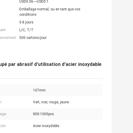
USD0.06----USD0.1
Emballage normal, ou en tant que vos
conditions
5-8 jours
ent:
L/C, T/T
ionnement:
500 cartons/jour
 par abrasif d'utilisation d'acier inoxydable
107mm
r:
Vert, noir, rouge, jaune
age:
800-1000pcs
tion:
Acier inoxydable