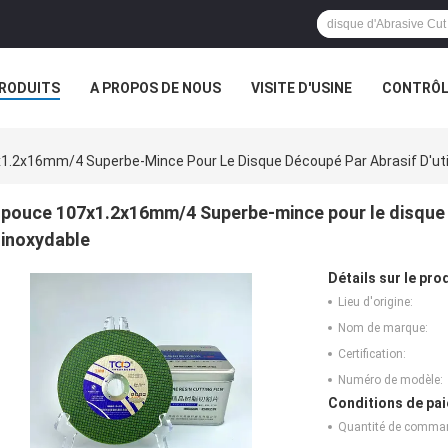
RODUITS
A PROPOS DE NOUS
VISITE D'USINE
CONTRÔLE
1.2x16mm/4 Superbe-Mince Pour Le Disque Découpé Par Abrasif D'utili
pouce 107x1.2x16mm/4 Superbe-mince pour le disque dé
inoxydable
Détails sur le prod
Lieu d'origine:
Nom de marque:
Certification:
Numéro de modèle:
Conditions de pai
Quantité de comma