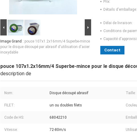
Prix:
Détails d'emballage:
Délai de livraison:
Conditions de paiem
Capacité d'approvis
Image Grand :
pouce 107x1.2x16mm/4 Superbe-mince
pour le disque découpé par abrasif d'utilisation d'acier
Contact
inoxydable
pouce 107x1.2x16mm/4 Superbe-mince pour le disque découpé
description de
Nom:
Disque découpé abrasif
Taille:
FILET:
un ou doubles filets
Couleu
Code de HS:
68042210
Emball
Vitesse:
72-80m/s
Utilisa