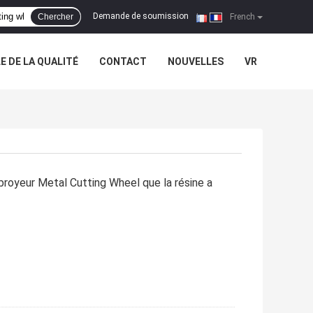
Demande de soumission
Chercher
|
French
 DE LA QUALITÉ
CONTACT
NOUVELLES
VR
royeur Metal Cutting Wheel que la résine a