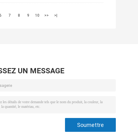
6
7
8
9
10
>>
>|
SSEZ UN MESSAGE