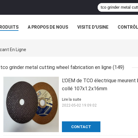
RODUITS
A PROPOS DE NOUS
VISITE D'USINE
CONTRÔLE
cant En Ligne
tco grinder metal cutting wheel fabrication en ligne
(149)
L'OEM de TCO électrique meurent b
collé 107x1.2x16mm
Lire la suite
2022-05-02 19:09:02
CONTACT