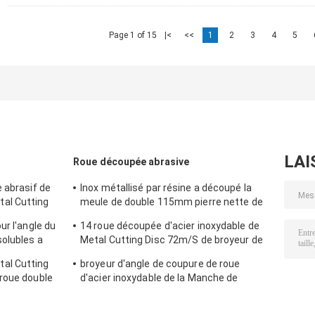
Page 1 of 15
|<
<<
1
2
3
4
5
LAI
Roue découpée abrasive
 abrasif de
Inox métallisé par résine a découpé la
al Cutting
meule de double 115mm pierre nette de
la roue
ur l'angle du
14 roue découpée d'acier inoxydable de
olubles a
Metal Cutting Disc 72m/S de broyeur de
outre du
pouce 115mm
al Cutting
broyeur d'angle de coupure de roue
roue double
d'acier inoxydable de la Manche de
115mm 22.2mm Metal Cutting Disc