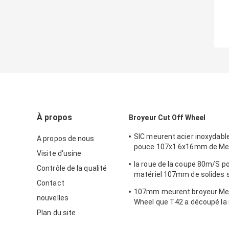
À propos
Broyeur Cut Off Wheel
SIC meurent acier inoxydable
A propos de nous
pouce 107x1.6x16mm de Met
Visite d'usine
Disc 4 de broyeur d'angle
la roue de la coupe 80m/S po
Contrôle de la qualité
matériel 107mm de solides s
Contact
découpé avec des matrices 
107mm meurent broyeur Met
disque de roue
nouvelles
Wheel que T42 a découpé la 
Mesh Reinforced
Plan du site