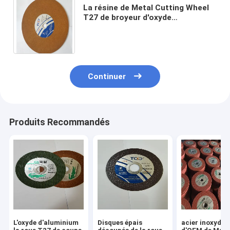
La résine de Metal Cutting Wheel
T27 de broyeur d'oxyde
d'aluminium a collé les disques de
coupure minces de 115mm
Continuer
Produits Recommandés
L'oxyde d'aluminium
Disques épais
acier inoxydab