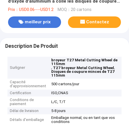
d'oxyde d'aluminium a collé les disques de coupure
minces de 115mm
Prix：USD0.06----USD1.2
MOQ：20 cartons
meilleur prix
Contactez
Description De Produit
broyeur T27 Metal Cutting Wheel de
115mm
Surligner
,
,
T27 broyeur Metal Cutting Wheel
Disques de coupure minces de T27
115mm
Capacité
500 cartons/jour
d'approvisionnement
Certification
ISO,CNAS
Conditions de
L/C, T/T
paiement
Délai de livraison
5-8 jours
Emballage normal, ou en tant que vos
Détails d'emballage
conditions