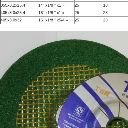
355x3.2x25.4
14" x1/8 " x1 »
25
18
405x3.0x25.4
16" x1/8 " x1 »
25
23
405x3.0x32
16" x1/8 " x5/4 »
25
23