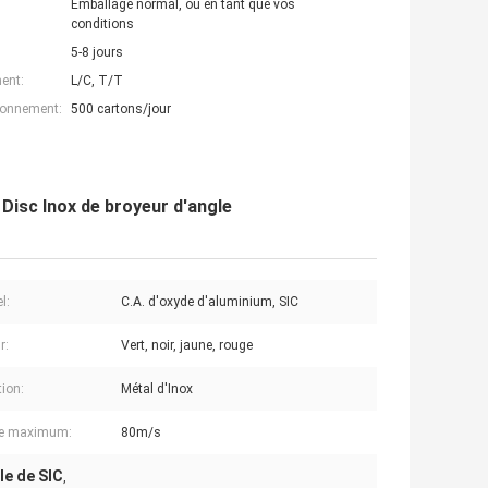
Emballage normal, ou en tant que vos
conditions
5-8 jours
ent:
L/C, T/T
ionnement:
500 cartons/jour
Disc Inox de broyeur d'angle
l:
C.A. d'oxyde d'aluminium, SIC
r:
Vert, noir, jaune, rouge
tion:
Métal d'Inox
se maximum:
80m/s
le de SIC
,