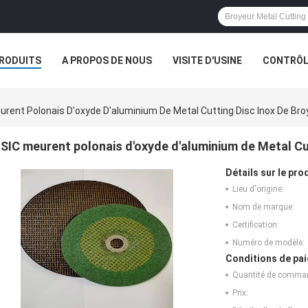
RODUITS
A PROPOS DE NOUS
VISITE D'USINE
CONTRÔLE
urent Polonais D'oxyde D'aluminium De Metal Cutting Disc Inox De Bro
SIC meurent polonais d'oxyde d'aluminium de Metal Cut
Détails sur le prod
Lieu d'origine:
Nom de marque:
Certification:
Numéro de modèle:
Conditions de pai
Quantité de comma
Prix: