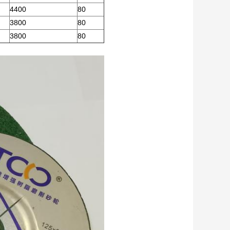
4400
80
3800
80
3800
80