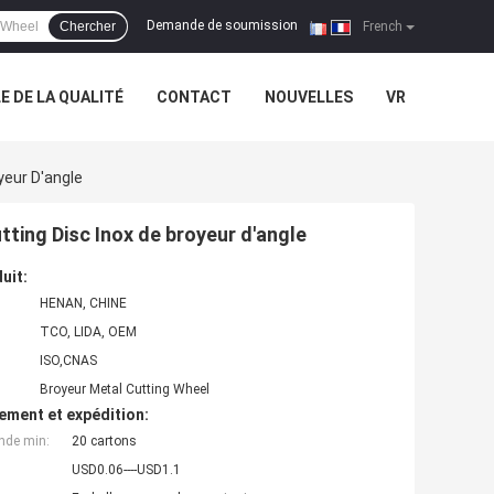
Demande de soumission
Chercher
|
French
 DE LA QUALITÉ
CONTACT
NOUVELLES
VR
yeur D'angle
ting Disc Inox de broyeur d'angle
uit:
HENAN, CHINE
TCO, LIDA, OEM
ISO,CNAS
Broyeur Metal Cutting Wheel
ement et expédition:
nde min:
20 cartons
USD0.06----USD1.1