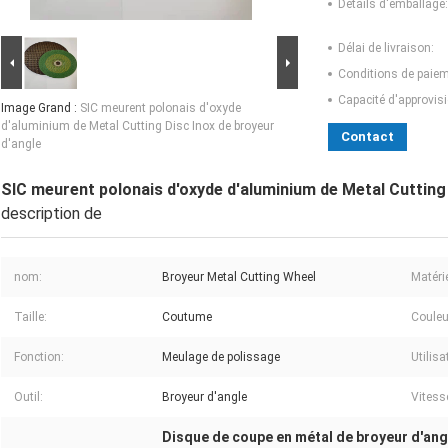
Détails d'emballage:
Délai de livraison:
Conditions de paiem
Capacité d'approvis
Image Grand :
SIC meurent polonais d'oxyde
d'aluminium de Metal Cutting Disc Inox de broyeur
Contact
d'angle
SIC meurent polonais d'oxyde d'aluminium de Metal Cutting 
description de
nom:
Broyeur Metal Cutting Wheel
Matérie
Taille:
Coutume
Couleu
Fonction:
Meulage de polissage
Utilisa
Outil:
Broyeur d'angle
Vites
Disque de coupe en métal de broyeur d'ang