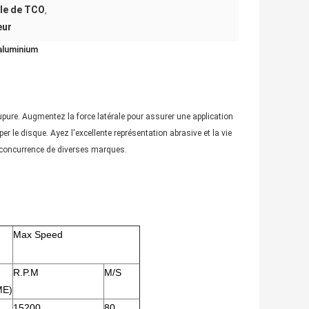
gle de TCO
,
eur
'aluminium
oupure. Augmentez la force latérale pour assurer une application
per le disque. Ayez l'excellente représentation abrasive et la vie
la concurrence de diverses marques.
Max Speed
R.P.M
M/S
ME)
15200
80