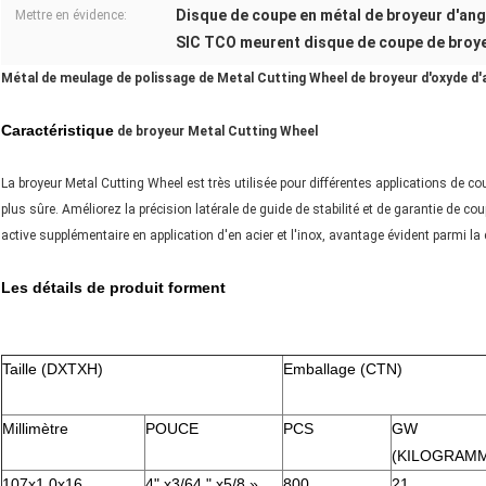
Disque de coupe en métal de broyeur d'an
Mettre en évidence:
SIC TCO meurent disque de coupe de broy
Métal de meulage de polissage de Metal Cutting Wheel de broyeur d'oxyde d
Caractéristique
de broyeur Metal Cutting Wheel
La broyeur Metal Cutting Wheel est très utilisée pour différentes applications de c
plus sûre. Améliorez la précision latérale de guide de stabilité et de garantie de cou
active supplémentaire en application d'en acier et l'inox, avantage évident parmi 
Les détails de produit forment
Taille (DXTXH)
Emballage (CTN)
Millimètre
POUCE
PCS
GW
(KILOGRAM
107x1.0x16
4" x3/64 " x5/8 »
800
21