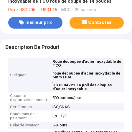
inoxydable de TCO roue de coupe de 14 pouces
Prix：USD0.06----USD1.16
MOQ：20 cartons
meilleur prix
Contactez
Description De Produit
Roue découpée d'acier inoxydable de
TCO
,
roue découpée d'acier inoxydable de
Surligner
6mm LIDA
,
HS 68042210 a poli des disques
d'acier inoxydable
Capacité
500 cartons/jour
d'approvisionnement
Certification
ISO,CNAS
Conditions de
L/C, T/T
paiement
Délai de livraison
5-8 jours